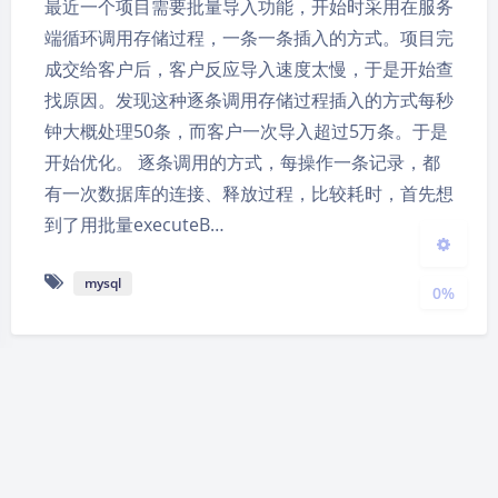
最近一个项目需要批量导入功能，开始时采用在服务
夜间模式
端循环调用存储过程，一条一条插入的方式。项目完
成交给客户后，客户反应导入速度太慢，于是开始查
Sans Serif
Serif
找原因。发现这种逐条调用存储过程插入的方式每秒
钟大概处理50条，而客户一次导入超过5万条。于是
浅阴影
深阴影
开始优化。 逐条调用的方式，每操作一条记录，都
有一次数据库的连接、释放过程，比较耗时，首先想
关闭
日落
暗化
灰度
到了用批量executeB…
mysql
0%
linux下定时备份mysql数据库
2015-4-09 20:57
|
2,929
|
0
|
IT运维
211 字
|
1 分钟内