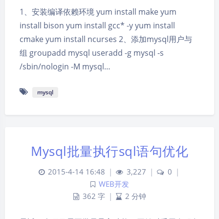
1、安装编译依赖环境 yum install make yum
install bison yum install gcc* -y yum install
cmake yum install ncurses 2、添加mysql用户与
组 groupadd mysql useradd -g mysql -s
/sbin/nologin -M mysql…
mysql
Mysql批量执行sql语句优化
2015-4-14 16:48
|
3,227
|
0
|
WEB开发
362 字
|
2 分钟