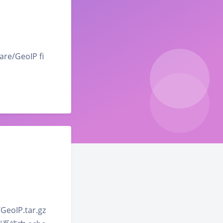
are/GeoIP fi
GeoIP.tar.gz