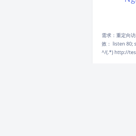
需求：重定向访问地址
效： listen 80; 
^/(.*) http://t
1、导入obj格式文