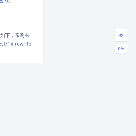
关闭
日落
暗化
灰度
 配置如下，亲测有
t/" ){ rewrite
0%
derer部件 3、