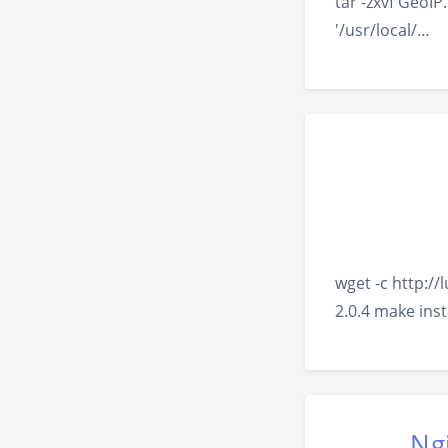
tar -zxvf Geo
'/usr/local/…
wget -c http://l
2.0.4 make ins
N