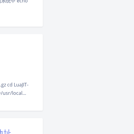
索引到系统中 echo
.gz cd LuaJIT-
=/usr/local…
夜间模式
Sans Serif
Serif
浅阴影
深阴影
地址