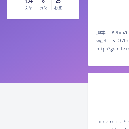
134
8
25
文章
分类
标签
脚本： #!/bin/bash
wget -t 5 -O /t
http://geolit
cd /usr/local/