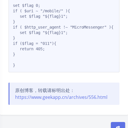
set $flag 0;

if ( $uri ~ "/mobile/" ){

   set $flag "${flag}1";

}

if ( $http_user_agent !~ "MicroMessenger" ){

   set $flag "${flag}1";

}

if ($flag = "011"){

   return 405;

}

原创博客，转载请标明出处：
https://www.geekapp.cn/archives/556.html