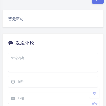
豆
暂无评论
发送评论
夜间模式
Sans Serif
Serif
浅阴影
深阴影
关闭
日落
暗化
灰度
0%