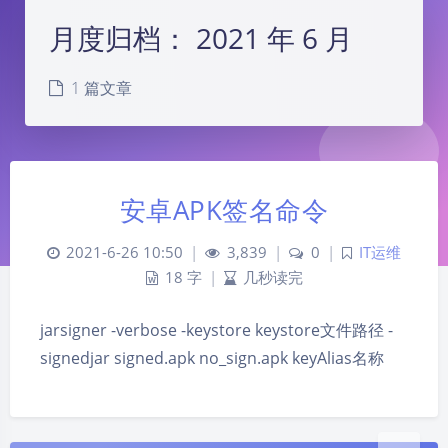
月度归档：
2021 年 6 月
1 篇文章
安卓APK签名命令
2021-6-26 10:50
|
3,839
|
0
|
IT运维
夜间模式
18 字
|
几秒读完
Sans Serif
Serif
jarsigner -verbose -keystore keystore文件路径 -
浅阴影
深阴影
signedjar signed.apk no_sign.apk keyAlias名称
关闭
日落
暗化
灰度