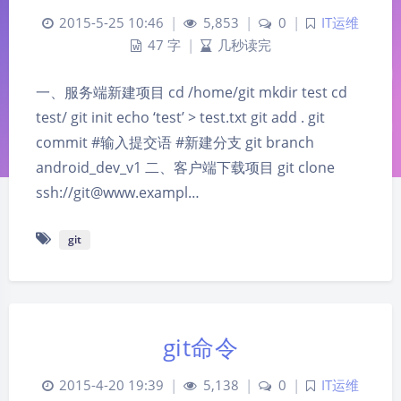
2015-5-25 10:46
|
5,853
|
0
|
IT运维
47 字
|
几秒读完
一、服务端新建项目 cd /home/git mkdir test cd
test/ git init echo ‘test’ > test.txt git add . git
commit #输入提交语 #新建分支 git branch
android_dev_v1 二、客户端下载项目 git clone
ssh://git@www.exampl…
git
夜间模式
git命令
Sans Serif
Serif
2015-4-20 19:39
|
5,138
|
0
|
IT运维
浅阴影
深阴影