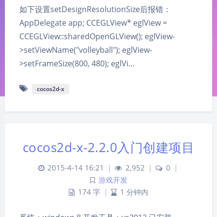
如下设置setDesignResolutionSize后报错：
AppDelegate app; CCEGLView* eglView =
CCEGLView::sharedOpenGLView(); eglView-
>setViewName("volleyball"); eglView-
>setFrameSize(800, 480); eglVi…
cocos2d-x
cocos2d-x-2.2.0入门创建项目
2015-4-14 16:21
|
2,952
|
0
|
游戏开发
174 字
|
1 分钟内