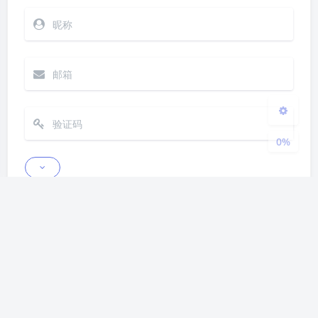
Sans Serif
Serif
浅阴影
深阴影
关闭
日落
暗化
灰度
0%
发送
Markdown
|´・ω・)ノ
ヾ(≧∇≦*)ゝ
(☆ω☆)
（╯‵□′）╯︵┴─┴
￣﹃￣
(/ω＼)
上一篇
下一篇
∠( ᐛ 」∠)＿
(๑•̀ㅁ•́ฅ)
→_→