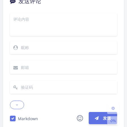
发送评论
夜间模式
Sans Serif
Serif
浅阴影
深阴影
关闭
日落
暗化
灰度
发送
Markdown
0%